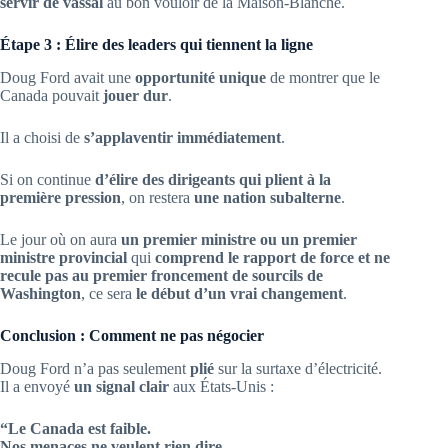
servir de vassal
au bon vouloir de la Maison-Blanche.
Étape 3 : Élire des leaders qui tiennent la ligne
Doug Ford avait une
opportunité unique
de montrer que le
Canada pouvait
jouer dur
.
Il a choisi de
s’applaventir immédiatement
.
Si on continue
d’élire des dirigeants qui plient à la
première pression
, on restera
une nation subalterne
.
Le jour où on aura
un premier ministre ou un premier
ministre provincial
qui
comprend le rapport de force et ne
recule pas au premier froncement de sourcils de
Washington
, ce sera
le début d’un vrai changement
.
Conclusion : Comment ne pas négocier
Doug Ford n’a pas seulement
plié
sur la surtaxe d’électricité.
Il a envoyé
un signal clair
aux États-Unis :
“Le Canada est faible.
Nos menaces ne veulent rien dire.