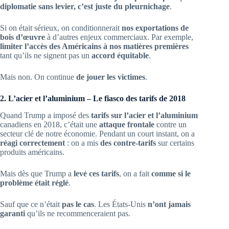
diplomatie sans levier, c’est juste du pleurnichage
.
Si on était sérieux, on conditionnerait
nos exportations de
bois d’œuvre
à d’autres enjeux commerciaux. Par exemple,
limiter l’accès des Américains à nos matières premières
tant qu’ils ne signent pas un
accord équitable
.
Mais non. On continue
de jouer les victimes
.
2. L’acier et l’aluminium – Le fiasco des tarifs de 2018
Quand Trump a imposé des
tarifs sur l’acier et l’aluminium
canadiens en 2018, c’était une
attaque frontale
contre un
secteur clé de notre économie. Pendant un court instant, on a
réagi correctement
: on a mis
des contre-tarifs
sur certains
produits américains.
Mais dès que Trump a
levé ces tarifs
, on a fait
comme si le
problème était réglé
.
Sauf que ce n’était
pas le cas
. Les États-Unis
n’ont jamais
garanti
qu’ils ne recommenceraient pas.