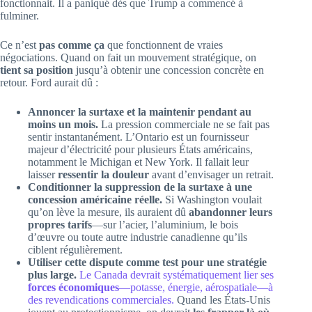
fonctionnait. Il a paniqué dès que Trump a commencé à
fulminer.
Ce n’est
pas comme ça
que fonctionnent de vraies
négociations. Quand on fait un mouvement stratégique, on
tient sa position
jusqu’à obtenir une concession concrète en
retour. Ford aurait dû :
Annoncer la surtaxe et la maintenir pendant au
moins un mois.
La pression commerciale ne se fait pas
sentir instantanément. L’Ontario est un fournisseur
majeur d’électricité pour plusieurs États américains,
notamment le Michigan et New York. Il fallait leur
laisser
ressentir la douleur
avant d’envisager un retrait.
Conditionner la suppression de la surtaxe à une
concession américaine réelle.
Si Washington voulait
qu’on lève la mesure, ils auraient dû
abandonner leurs
propres tarifs
—sur l’acier, l’aluminium, le bois
d’œuvre ou toute autre industrie canadienne qu’ils
ciblent régulièrement.
Utiliser cette dispute comme test pour une stratégie
plus large.
Le Canada devrait systématiquement lier ses
forces économiques
—potasse, énergie, aérospatiale—à
des revendications commerciales.
Quand les États-Unis