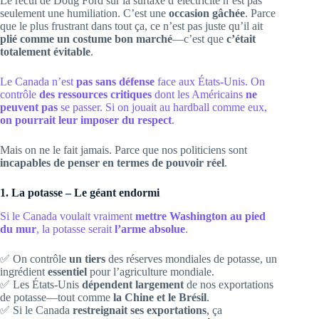
Le recul de Doug Ford sur la surtaxe d’électricité n’est pas
seulement une humiliation. C’est une
occasion gâchée
. Parce
que le plus frustrant dans tout ça, ce n’est pas juste qu’il ait
plié comme un costume bon marché
—c’est que
c’était
totalement évitable
.
Le Canada n’est
pas sans défense
face aux États-Unis. On
contrôle
des ressources critiques
dont les Américains
ne
peuvent pas
se passer. Si on jouait au hardball comme eux,
on pourrait leur imposer du respect
.
Mais on ne le fait jamais. Parce que nos politiciens sont
incapables de penser en termes de pouvoir réel
.
1. La potasse – Le géant endormi
Si le Canada voulait vraiment
mettre Washington au pied
du mur
, la potasse serait
l’arme absolue
.
✅ On contrôle
un tiers
des réserves mondiales de potasse, un
ingrédient
essentiel
pour l’agriculture mondiale.
✅ Les États-Unis
dépendent largement
de nos exportations
de potasse—tout comme
la Chine et le Brésil
.
✅ Si le Canada
restreignait ses exportations
, ça