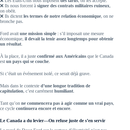
❌ Les États-Unis nous imposent
des tarifs
, on les accepte.
❌ Ils nous forcent à
signer des contrats militaires ruineux
,
on obéit.
❌ Ils dictent
les termes de notre relation économique
, on ne
bronche pas.
Ford avait
une mission simple
: s’il imposait une mesure
économique,
il devait la tenir assez longtemps pour obtenir
un résultat
.
À la place, il a juste
confirmé aux Américains
que le Canada
est
un pays qui se couche
.
Si c’était un événement isolé, ce serait déjà grave.
Mais dans le contexte
d’une longue tradition de
capitulation
, c’est carrément
humiliant
.
Tant qu’on
ne commencera pas à agir comme un vrai pays
,
ce cycle
continuera encore et encore
.
Le Canada a du levier—On refuse juste de s’en servir