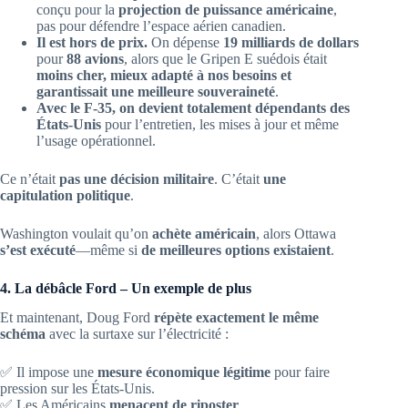
conçu pour la
projection de puissance américaine
,
pas pour défendre l’espace aérien canadien.
Il est hors de prix.
On dépense
19 milliards de dollars
pour
88 avions
, alors que le Gripen E suédois était
moins cher, mieux adapté à nos besoins et
garantissait une meilleure souveraineté
.
Avec le F-35, on devient totalement dépendants des
États-Unis
pour l’entretien, les mises à jour et même
l’usage opérationnel.
Ce n’était
pas une décision militaire
. C’était
une
capitulation politique
.
Washington voulait qu’on
achète américain
, alors Ottawa
s’est exécuté
—même si
de meilleures options existaient
.
4. La débâcle Ford – Un exemple de plus
Et maintenant, Doug Ford
répète exactement le même
schéma
avec la surtaxe sur l’électricité :
✅ Il impose une
mesure économique légitime
pour faire
pression sur les États-Unis.
✅ Les Américains
menacent de riposter
.