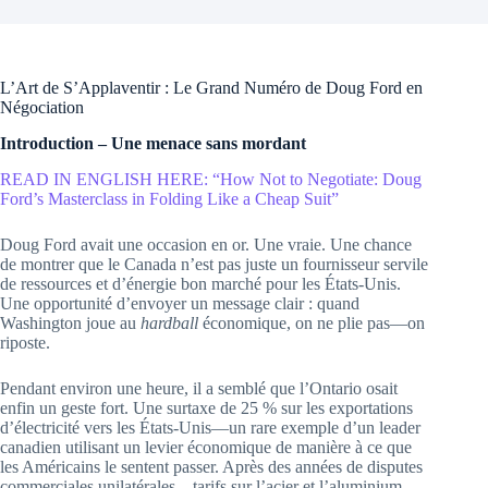
L’Art de S’Applaventir : Le Grand Numéro de Doug Ford en
Négociation
Introduction – Une menace sans mordant
READ IN ENGLISH HERE: “How Not to Negotiate: Doug
Ford’s Masterclass in Folding Like a Cheap Suit”
Doug Ford avait une occasion en or. Une vraie. Une chance
de montrer que le Canada n’est pas juste un fournisseur servile
de ressources et d’énergie bon marché pour les États-Unis.
Une opportunité d’envoyer un message clair : quand
Washington joue au
hardball
économique, on ne plie pas—on
riposte.
Pendant environ une heure, il a semblé que l’Ontario osait
enfin un geste fort. Une surtaxe de 25 % sur les exportations
d’électricité vers les États-Unis—un rare exemple d’un leader
canadien utilisant un levier économique de manière à ce que
les Américains le sentent passer. Après des années de disputes
commerciales unilatérales—tarifs sur l’acier et l’aluminium,