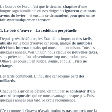
La bourde de Ford n’est que
le dernier chapitre
d’une
longue saga humiliante où nos dirigeants
ignorent que nous
avons du levier
—et ensuite
se demandent pourquoi on se
fait systématiquement écraser
.
1. Le bois d’œuvre – La reddition perpétuelle
Depuis
près de 40 ans
, les États-Unis imposent
des tarifs
abusifs
sur le bois d’œuvre canadien, malgré
de multiples
décisions internationales
qui nous donnent raison. Tous les
quelques années, Washington nous claque de
nouvelles taxes
,
sous prétexte qu’on subventionne trop nos producteurs.
Ottawa les poursuit en justice, gagne, et puis…
rien ne
change
.
Les tarifs continuent. L’industrie canadienne perd
des
milliards
.
Chaque fois qu’on se défend, on finit par
se contenter d’un
accord temporaire
qui ne nous avantage presque pas. Puis,
quelques années plus tard, le cycle recommence.
C’est comme si Ottawa
n’avait toujours pas compris
que
la