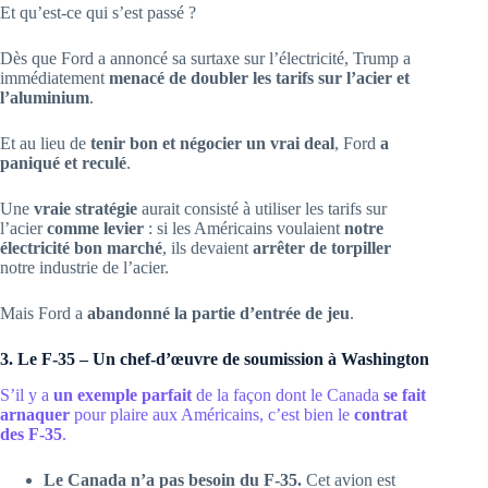
Et qu’est-ce qui s’est passé ?
Dès que Ford a annoncé sa surtaxe sur l’électricité, Trump a
immédiatement
menacé de doubler les tarifs sur l’acier et
l’aluminium
.
Et au lieu de
tenir bon et négocier un vrai deal
, Ford
a
paniqué et reculé
.
Une
vraie stratégie
aurait consisté à utiliser les tarifs sur
l’acier
comme levier
: si les Américains voulaient
notre
électricité bon marché
, ils devaient
arrêter de torpiller
notre industrie de l’acier.
Mais Ford a
abandonné la partie d’entrée de jeu
.
3. Le F-35 – Un chef-d’œuvre de soumission à Washington
S’il y a
un exemple parfait
de la façon dont le Canada
se fait
arnaquer
pour plaire aux Américains, c’est bien le
contrat
des F-35
.
Le Canada n’a pas besoin du F-35.
Cet avion est