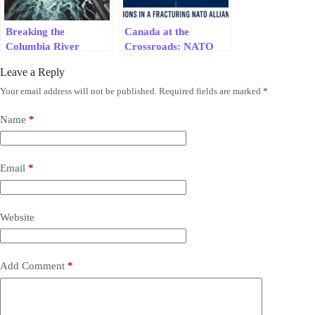
Breaking the
Canada at the
Columbia River
Crossroads: NATO
Treaty: Why the U.S.
Withdrawal or
Leave a Reply
Just Gambled with the
Strategic Realignment
Future of the Pacific
with Europe?
Your email address will not be published.
Required fields are marked
*
Northwest
Name
*
Email
*
Website
Add Comment
*