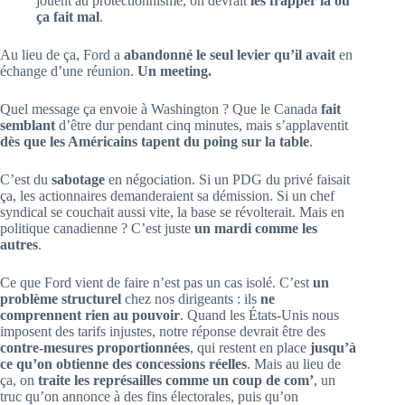
jouent au protectionnisme, on devrait
les frapper là où
ça fait mal
.
Au lieu de ça, Ford a
abandonné le seul levier qu’il avait
en
échange d’une réunion.
Un meeting.
Quel message ça envoie à Washington ? Que le Canada
fait
semblant
d’être dur pendant cinq minutes, mais s’applaventit
dès que les Américains tapent du poing sur la table
.
C’est du
sabotage
en négociation. Si un PDG du privé faisait
ça, les actionnaires demanderaient sa démission. Si un chef
syndical se couchait aussi vite, la base se révolterait. Mais en
politique canadienne ? C’est juste
un mardi comme les
autres
.
Ce que Ford vient de faire n’est pas un cas isolé. C’est
un
problème structurel
chez nos dirigeants : ils
ne
comprennent rien au pouvoir
. Quand les États-Unis nous
imposent des tarifs injustes, notre réponse devrait être des
contre-mesures proportionnées
, qui restent en place
jusqu’à
ce qu’on obtienne des concessions réelles
. Mais au lieu de
ça, on
traite les représailles comme un coup de com’
, un
truc qu’on annonce à des fins électorales, puis qu’on